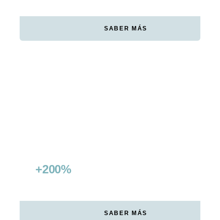
INVERSIÓN PUBLICITARIA
SABER MÁS
ZÜRICH CONNECT
Duplicar visibilidad y conquistar Featured
Snippets
+200%
15+
CRECIMIENTO TRÁFICO
NO DE MARCA
SABER MÁS