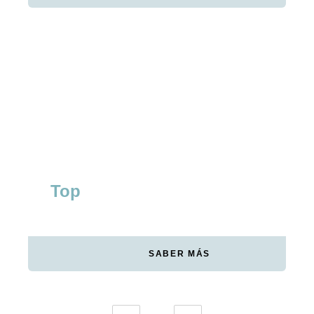
RED BULL GERMANY
Liderazgo digital en wakeboard
Top
#1
CATEGORÍA WAKEBOARD
ALEMANIA
SABER MÁS