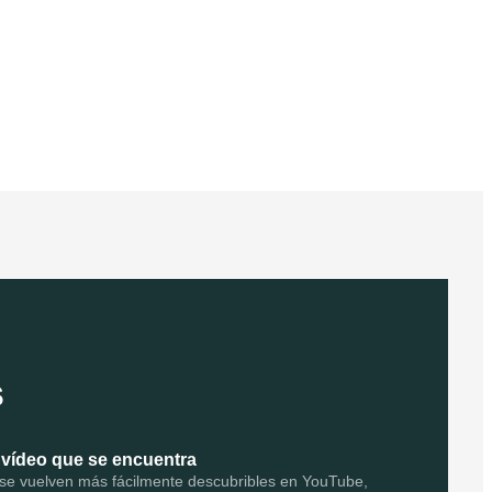
s
vídeo que se encuentra
 se vuelven más fácilmente descubribles en YouTube,