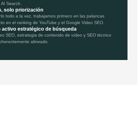
 AI Search.
, solo priorización
rlo todo a la vez, trabajamos primero en las palancas
to en el ranking de YouTube y el Google Video SEO.
 activo estratégico de búsqueda
o SEO, estrategia de contenido de vídeo y SEO técnico
oherentemente alineado.