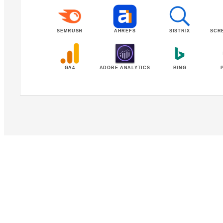
SEMRUSH
AHREFS
SISTRIX
SCR
GA4
ADOBE ANALYTICS
BING