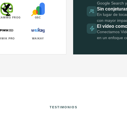
Google Search y
Sin conjeturas
En lugar de toca
EAMING FROG
GSC
con mayor impac
El vídeo como
Conectamos Vide
en un enfoque c
PIWIK PRO
WAIKAY
TESTIMONIOS