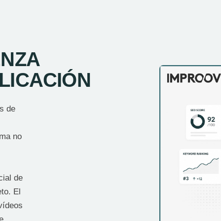
ENZA
LICACIÓN
es de
ema no
cial de
to. El
 vídeos
e