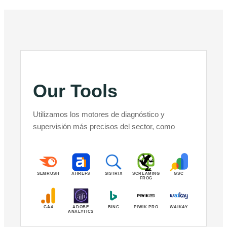
Our Tools
Utilizamos los motores de diagnóstico y
supervisión más precisos del sector, como
SEMRUSH
AHREFS
SISTRIX
SCREAMING
GSC
FROG
GA4
ADOBE
BING
PIWIK PRO
WAIKAY
ANALYTICS