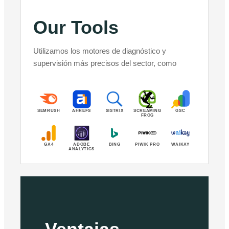
Our Tools
Utilizamos los motores de diagnóstico y
supervisión más precisos del sector, como
SEMRUSH
AHREFS
SISTRIX
SCREAMING
GSC
FROG
GA4
ADOBE
BING
PIWIK PRO
WAIKAY
ANALYTICS