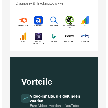
Diagnose- & Trackingtools wie
SEMRUSH
AHREFS
SISTRIX
SCREAMING
GSC
FROG
GA4
ADOBE
BING
PIWIK PRO
WAIKAY
ANALYTICS
Vorteile
Video-Inhalte, die gefunden
werden
Eure Videos werden in YouTube,