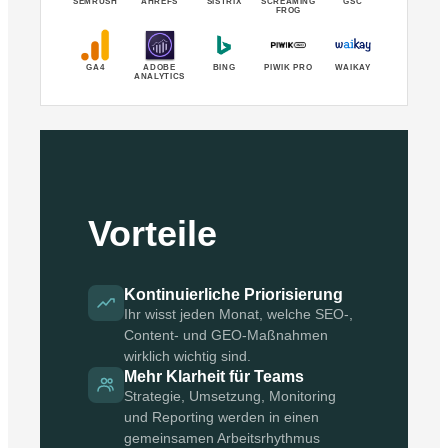
SEMRUSH
AHREFS
SISTRIX
SCREAMING
GSC
FROG
GA4
ADOBE
BING
PIWIK PRO
WAIKAY
ANALYTICS
Vorteile
Kontinuierliche Priorisierung
Ihr wisst jeden Monat, welche SEO-,
Content- und GEO-Maßnahmen
wirklich wichtig sind.
Mehr Klarheit für Teams
Strategie, Umsetzung, Monitoring
und Reporting werden in einen
gemeinsamen Arbeitsrhythmus