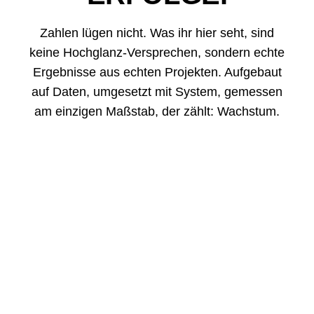
Zahlen lügen nicht. Was ihr hier seht, sind
keine Hochglanz-Versprechen, sondern echte
Ergebnisse aus echten Projekten. Aufgebaut
auf Daten, umgesetzt mit System, gemessen
am einzigen Maßstab, der zählt: Wachstum.
MANI
MANI wollte durch zielgerichtete SEA-
Kampagnen den Umsatz skalieren. Improove
entwickelte eine präzise Performance-
Marketing-Strategie , die einen 6-fachen
Return on Ad Spend und 240%
Umsatzwachstum erzielte.