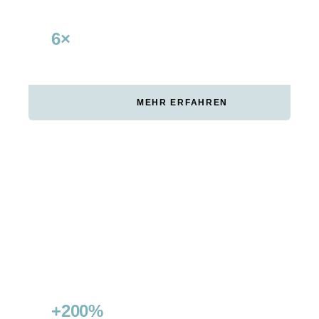
6×
+240%
RETURN ON AD SPEND
UMSATZWACHSTUM VIA
SEA
MEHR ERFAHREN
ZÜRICH CONNECT
Zürich Connect wollte die organische
Sichtbarkeit verdoppeln und Featured Snippets
in wichtigen Kategorien gewinnen. Improove
steigerte den Non-Branded Traffic um 200%
und sicherte über 15 Featured Snippets.
+200%
15+