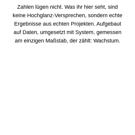
Zahlen lügen nicht. Was ihr hier seht, sind
keine Hochglanz-Versprechen, sondern echte
Ergebnisse aus echten Projekten. Aufgebaut
auf Daten, umgesetzt mit System, gemessen
am einzigen Maßstab, der zählt: Wachstum.
MANI
MANI wollte durch zielgerichtete SEA-
Kampagnen den Umsatz skalieren. Improove
entwickelte eine präzise Performance-
Marketing-Strategie , die einen 6-fachen
Return on Ad Spend und 240%
Umsatzwachstum erzielte.