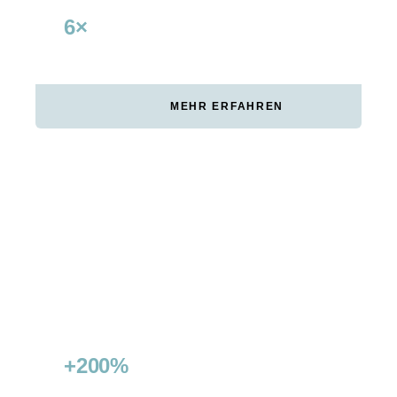
6×
+240%
RETURN ON AD SPEND
UMSATZWACHSTUM VIA
SEA
MEHR ERFAHREN
ZÜRICH CONNECT
Zürich Connect wollte die organische
Sichtbarkeit verdoppeln und Featured Snippets
in wichtigen Kategorien gewinnen. Improove
steigerte den Non-Branded Traffic um 200%
und sicherte über 15 Featured Snippets.
+200%
15+
NON-BRANDED
GEWONNENE FEATURED
TRAFFICZUWACHS
SNIPPETS