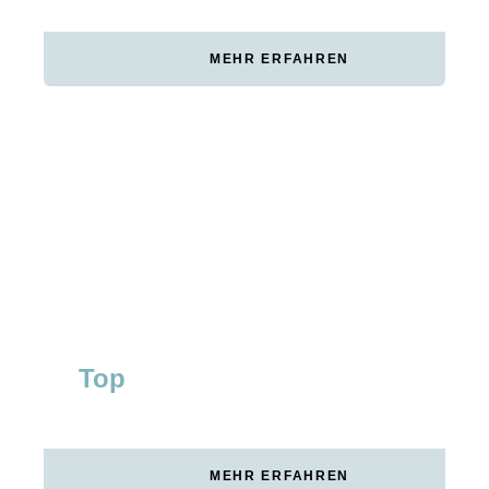
MEHR ERFAHREN
RED BULL GERMANY
Red Bull Germany wollte die digitale
Marktführerschaft in der Wakeboard-Kategorie
ausbauen. Mit einer gezielten Content-
Strategie sicherte Improove Top-Rankings für
alle relevanten Keywords.
Top
#1
WAKEBOARD-KATEGORIE
RANKING FÜR CORE-
DEUTSCHLAND
KEYWORDS
MEHR ERFAHREN